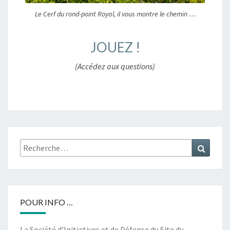
Le Cerf du rond-point Royal, il vous montre le chemin …
JOUEZ !
(Accédez aux questions)
Recherche
Recher
:
POUR INFO …
La Société d’Initiatives et de Défense du Site du